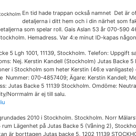
En tid hade trappan också namnet Det är o
detaljerna i ditt hem och i din närhet som f
. Detaljerna som spelar roll. Gais Aslan 53 år 070-590 4
Stockholm. Hemadress. Var 4:e minut ID-kapas någon
cke 5 Lgh 1001, 11139, Stockholm. Telefon: Uppgift sa
oms: Nej. Kerstin Kandell (Stockholm) Jutas Backe 5 
oner i Stockholm som heter Kerstin (46:e vanligaste)
ige Nummer: 070-4857409; Ägare: Kerstin Kandell; M
ess: Jutas Backe 5 11139 Stockholm. Omdöme: Neutra
ty/Norrmalm är ej till salu.
iu
grundades 2010 i Stockholm. Stockholm. Norr Mälars
um Lägenhet på Jutas Backe 5 (Våning 2), Stockh
an är borttagen Jutas backe 5, 1202 11139 STOCK