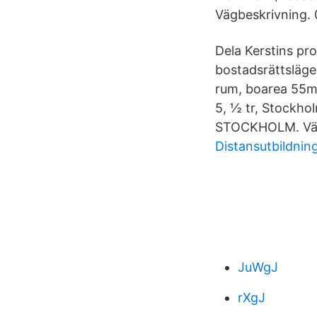
Vägbeskrivning. 0
Dela Kerstins pro
bostadsrättsläge
rum, boarea 55m²
5, ½ tr, Stockho
STOCKHOLM. Väg
Distansutbildnin
JuWgJ
rXgJ