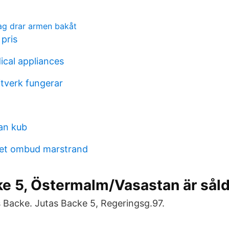
jag drar armen bakåt
pris
cal appliances
tverk fungerar
an kub
et ombud marstrand
ke 5, Östermalm/Vasastan är sål
s Backe. Jutas Backe 5, Regeringsg.97.