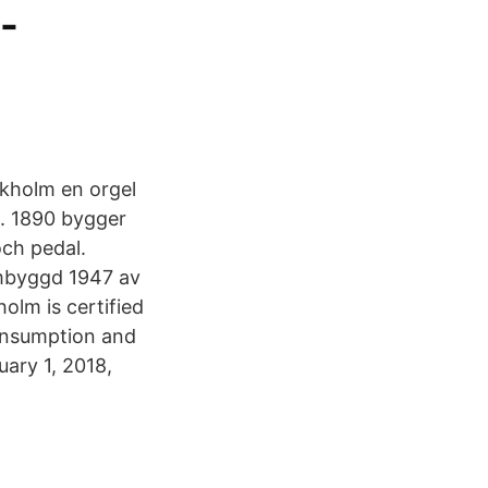
-
kholm en orgel
a. 1890 bygger
ch pedal.
 ombyggd 1947 av
olm is certified
onsumption and
ary 1, 2018,