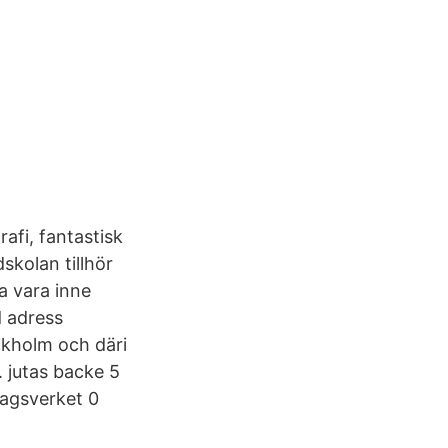
afi, fantastisk
skolan tillhör
a vara inne
d adress
ckholm och däri
 jutas backe 5
lagsverket 0