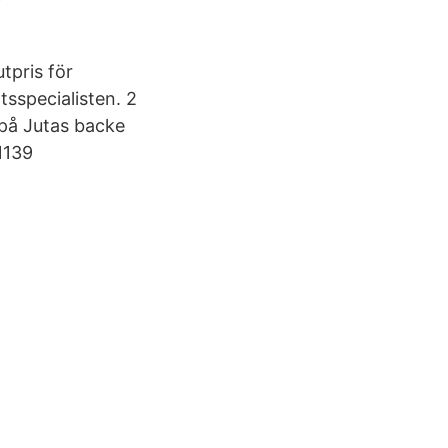
tpris för
sspecialisten. 2
på Jutas backe
1139