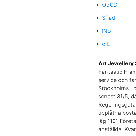
OoCD
STad
lNo
cfL
Art Jewellery
Fantastic Fran
service och fan
Stockholms Lo
senast 31/5, d
Regeringsgata
upplåtna bost
läg 1101 Föret
anställda. Kva