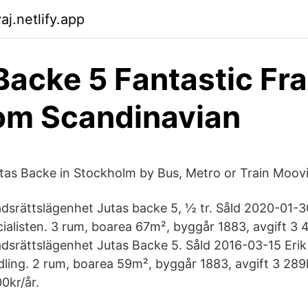
aj.netlify.app
Backe 5 Fantastic Fr
om Scandinavian
tas Backe in Stockholm by Bus, Metro or Train Moovi
tadsrättslägenhet Jutas backe 5, ½ tr. Såld 2020-01-3
ialisten. 3 rum, boarea 67m², byggår 1883, avgift 3
tadsrättslägenhet Jutas Backe 5. Såld 2016-03-15 Eri
ling. 2 rum, boarea 59m², byggår 1883, avgift 3 28
0kr/år.