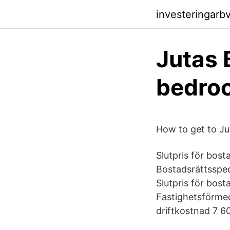
investeringarbv
Jutas 
bedro
How to get to Ju
Slutpris för bos
Bostadsrättsspec
Slutpris för bos
Fastighetsförmed
driftkostnad 7 60