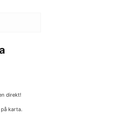
ia
n direkt!
 på karta.