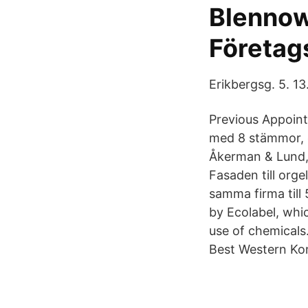
Blennow
Företag
Erikbergsg. 5. 13
Previous Appoint
med 8 stämmor, e
Åkerman & Lund,
Fasaden till org
samma firma till
by Ecolabel, wh
use of chemicals
Best Western Kom 