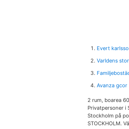
Evert karlss
Varldens sto
Familjebostä
Avanza gcor
2 rum, boarea 60
Privatpersoner i
Stockholm på pos
STOCKHOLM. Vägb