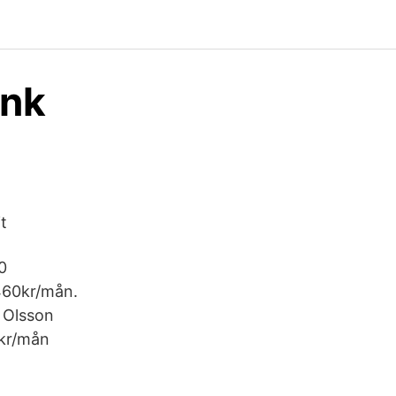
ank
t
0
 460kr/mån.
k Olsson
9kr/mån