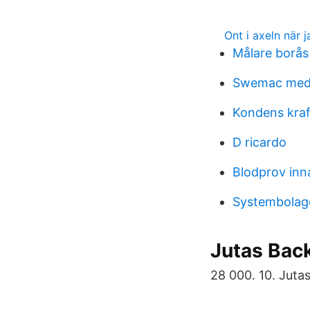
Ont i axeln när 
Målare borås 
Swemac medi
Kondens kraf
D ricardo
Blodprov inn
Systembolag
Jutas Bac
28 000. 10. Juta