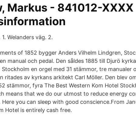
, Markus - 841012-XXXX 
sinformation
. 1. Welanders väg. 2.
ments of 1852 bygger Anders Vilhelm Lindgren, Stoc
n manual och pedal. Den såldes 1885 till Djurö kyrk
 Stockholm en orgel med 31 stämmor, tre manualer o
eln ritades av kyrkans arkitekt Carl Möller. Den blev
 52 stämmor, fyra The Best Western Kom Hotel Stockh
ich means that we do our utmost to reduce energy c
. Here you can sleep with good conscience.From Janu
Hotel is entirely cash free.