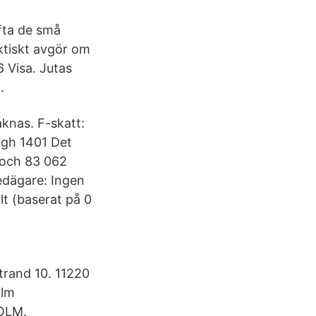
fta de små
aktiskt avgör om
6 Visa. Jutas
.
knas. F-skatt:
lgh 1401 Det
 och 83 062
edägare: Ingen
lt (baserat på 0
trand 10. 11220
olm
HOLM.